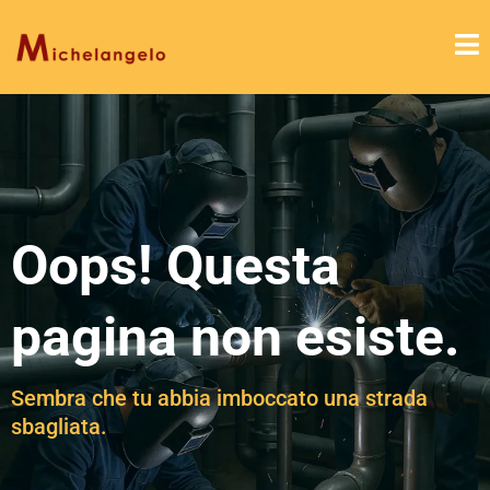
Oops! Questa
pagina non esiste.
Sembra che tu abbia imboccato una strada
sbagliata.