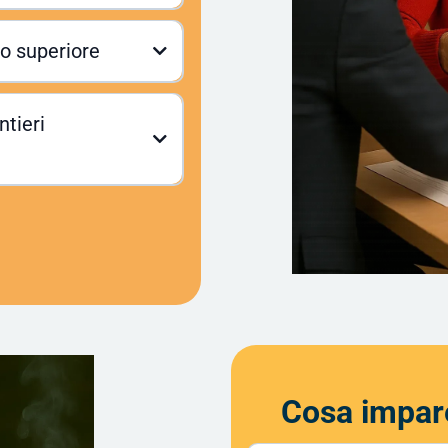
enzione industriale
llo superiore
osciute
ntieri
otrai candidarti per progetti
Cosa impare