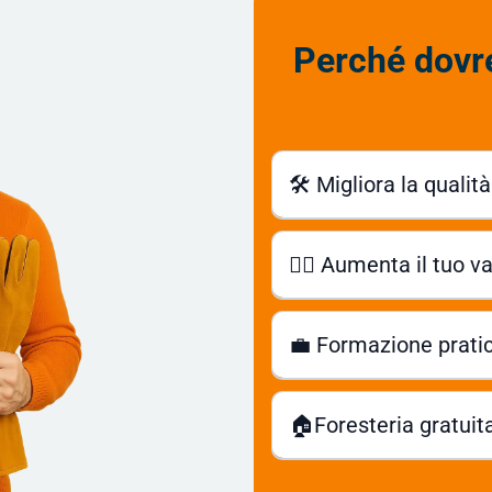
Perché dovre
🛠️ Migliora la qualit
👷‍♂️ Aumenta il tuo 
Con competenze avanzate su i
💼 Formazione prati
per farti l
🏠Foresteria gratuita