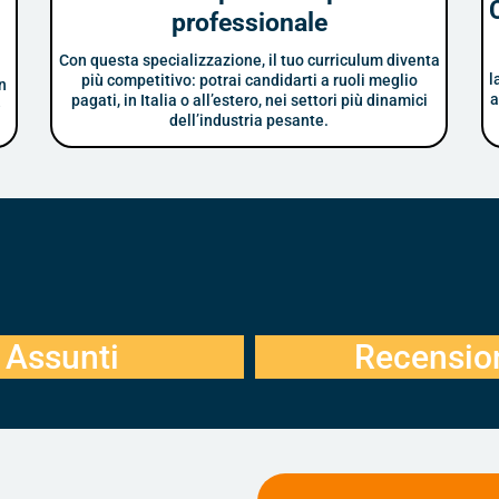
professionale
Con questa specializzazione, il tuo curriculum diventa
l
più competitivo: potrai candidarti a ruoli meglio
n
a
pagati, in Italia o all’estero, nei settori più dinamici
e
dell’industria pesante.
95.3%
150
Assunti
Recensio