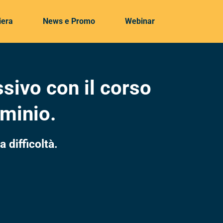
iera
News e Promo
Webinar
ssivo con il corso
uminio.
a difficoltà.