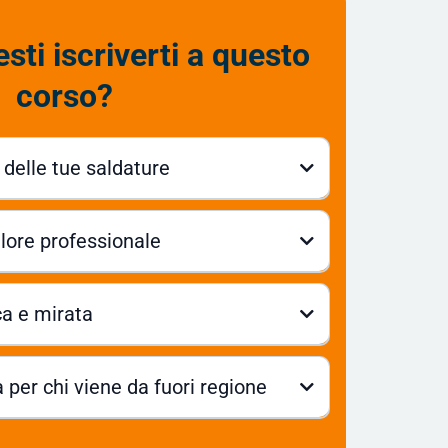
sti iscriverti a questo
corso?
à delle tue saldature
valore professionale
nox e alluminio
ca e mirata
avorare subito su pezzi reali
 per chi viene da fuori regione